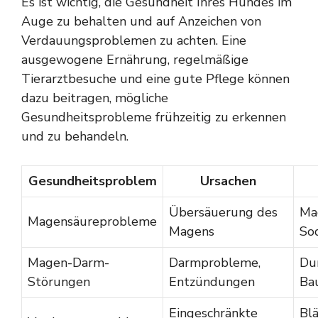
Es ist wichtig, die Gesundheit Ihres Hundes im
Auge zu behalten und auf Anzeichen von
Verdauungsproblemen zu achten. Eine
ausgewogene Ernährung, regelmäßige
Tierarztbesuche und eine gute Pflege können
dazu beitragen, mögliche
Gesundheitsprobleme frühzeitig zu erkennen
und zu behandeln.
Gesundheitsproblem
Ursachen
Übersäuerung des
Ma
Magensäureprobleme
Magens
So
Magen-Darm-
Darmprobleme,
Dur
Störungen
Entzündungen
Ba
Eingeschränkte
Bl