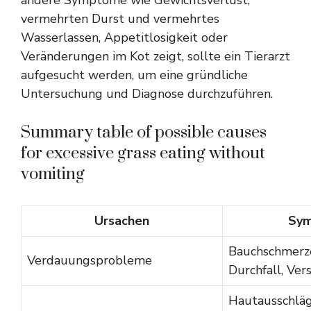
andere Symptome wie Gewichtsverlust,
vermehrten Durst und vermehrtes
Wasserlassen, Appetitlosigkeit oder
Veränderungen im Kot zeigt, sollte ein Tierarzt
aufgesucht werden, um eine gründliche
Untersuchung und Diagnose durchzuführen.
Summary table of possible causes
for excessive grass eating without
vomiting
Ursachen
Sy
Bauchschmerze
Verdauungsprobleme
Durchfall, Ver
Hautausschläge