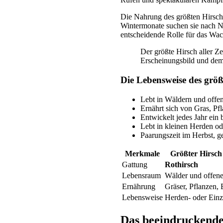
Die Nahrung des größten Hirsche
Wintermonate suchen sie nach N
entscheidende Rolle für das Wa
Der größte Hirsch aller Ze
Erscheinungsbild und dem
Die Lebensweise des größ
Lebt in Wäldern und offe
Ernährt sich von Gras, Pf
Entwickelt jedes Jahr ei
Lebt in kleinen Herden ode
Paarungszeit im Herbst, 
Merkmale
Größter Hirsch 
Gattung
Rothirsch
Lebensraum
Wälder und offen
Ernährung
Gräser, Pflanzen, 
Lebensweise
Herden- oder Einz
Das beeindruckende