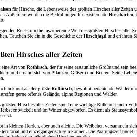
aison
für Hirsche, die Lebensweise des größten Hirsches aller Zeiten
tet. Außerdem werden die Bedrohungen für existierende
Hirscharten
,
rt.
regenden Reise, um die faszinierende Welt des größten Hirsches aller Z
hen. Tauchen Sie ein in die Geschichte der
Hirschjagd
und erfahren Si
ßten Hirsches aller Zeiten
t eine Art von
Rothirsch
, der für seine erstaunliche Größe und sein 
äldern und ernährt sich von Pflanzen, Gräsern und Beeren. Seine Lebens
n.
auch bekannt als der größte
Rothirsch
, bewohnt bedeutende Wälder und
hstreifen gerne offenes Gelände, alpine Regionen und Wälder.
rößten Hirsches aller Zeiten spielt eine wichtige Rolle in seinem Ver
erbst entwickelt und im Winter abgeworfen. Es dient als Statussymbo
setzt.
lebt in kleinen Herden, aber auch alleine. Die Weibchen versammeln si
erritorial und einzelgängerisch sein können. Die Paarungszeit findet im
en zwischen den männlichen Hirschen geprägt.