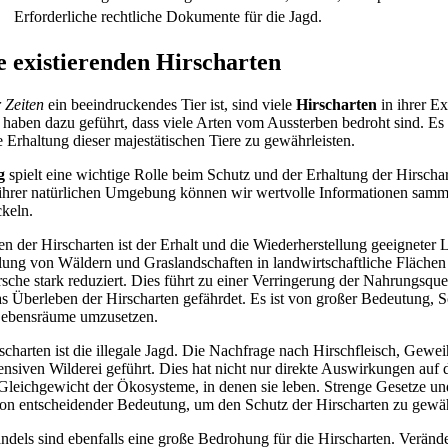
Erforderliche rechtliche Dokumente für die Jagd.
 existierenden Hirscharten
 Zeiten
ein beeindruckendes Tier ist, sind viele
Hirscharten
in ihrer Ex
haben dazu geführt, dass viele Arten vom Aussterben bedroht sind. Es
 Erhaltung dieser majestätischen Tiere zu gewährleisten.
g
spielt eine wichtige Rolle beim Schutz und der Erhaltung der Hirscha
 ihrer natürlichen Umgebung können wir wertvolle Informationen samm
ckeln.
en der Hirscharten ist der Erhalt und die Wiederherstellung geeignet
ng von Wäldern und Graslandschaften in landwirtschaftliche Flächen
che stark reduziert. Dies führt zu einer Verringerung der Nahrungsque
 Überleben der Hirscharten gefährdet. Es ist von großer Bedeutung, S
Lebensräume umzusetzen.
scharten ist die illegale Jagd. Die Nachfrage nach Hirschfleisch, Gew
ensiven Wilderei geführt. Dies hat nicht nur direkte Auswirkungen auf 
e Gleichgewicht der Ökosysteme, in denen sie leben. Strenge Gesetze
on entscheidender Bedeutung, um den Schutz der Hirscharten zu gewäh
els sind ebenfalls eine große Bedrohung für die Hirscharten. Veränd