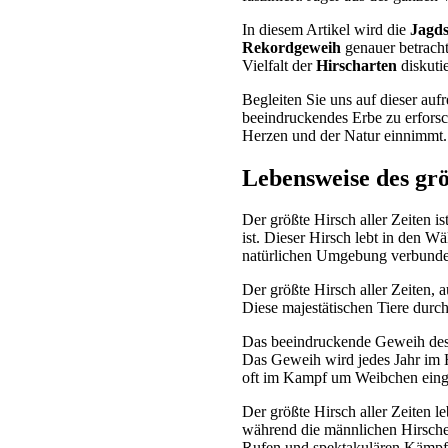
In diesem Artikel wird die
Jagds
Rekordgeweih
genauer betrach
Vielfalt der
Hirscharten
diskutie
Begleiten Sie uns auf dieser auf
beeindruckendes Erbe zu erforsc
Herzen und der Natur einnimmt.
Lebensweise des grö
Der größte Hirsch aller Zeiten is
ist. Dieser Hirsch lebt in den W
natürlichen Umgebung verbunde
Der größte Hirsch aller Zeiten, 
Diese majestätischen Tiere durc
Das beeindruckende Geweih des g
Das Geweih wird jedes Jahr im H
oft im Kampf um Weibchen einge
Der größte Hirsch aller Zeiten 
während die männlichen Hirsche t
Rufen und spektakulären Kämpf