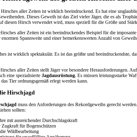
Hirsches aller Zeiten ist wirklich beeindruckend. Es hat eine unglaub
eihenden. Dieses Geweih ist das Ziel vieler Jäger, die es als Trophä
auf diesen Hirsch verwendet wird, muss speziell für die Größe und Stär
rsches aller Zeiten ist ein beeindruckendes Beispiel für die imposante
ner enormen Spannweite und einer bemerkenswerten Anzahl von Geweihe
s ist wirklich spektakulär. Es ist das größte und beeindruckendste, da
rsches aller Zeiten stellt Jäger vor besondere Herausforderungen. Au
sch eine spezialisierte
Jagdausrüstung
. Es müssen leistungsstarke Wa
s das Tier ordnungsgemäß erlegt werden kann.
die Hirschjagd
rschjagd
muss den Anforderungen des Rekordgeweihs gerecht werden. 
iehen sollten:
hre mit ausreichender Durchschlagskraft
r Zugkraft für Bogenschützen
 die Wildbearbeitung
rüstung für unauffällige Annäherung