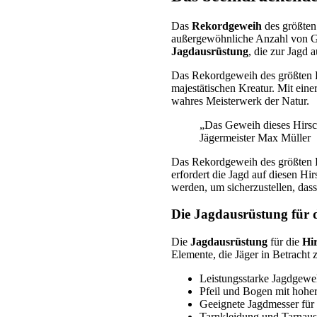
Das
Rekordgeweih
des größten 
außergewöhnliche Anzahl von Gew
Jagdausrüstung
, die zur Jagd 
Das Rekordgeweih des größten Hi
majestätischen Kreatur. Mit ei
wahres Meisterwerk der Natur.
„Das Geweih dieses Hirsche
Jägermeister Max Müller
Das Rekordgeweih des größten Hi
erfordert die Jagd auf diesen Hir
werden, um sicherzustellen, das
Die Jagdausrüstung für 
Die
Jagdausrüstung
für die
Hi
Elemente, die Jäger in Betracht z
Leistungsstarke Jagdgewe
Pfeil und Bogen mit hohe
Geeignete Jagdmesser für
Tarnkleidung und Tarnaus