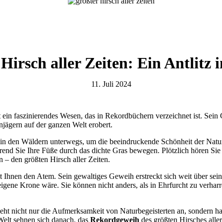
Hirsch aller Zeiten: Ein Antlitz 
11. Juli 2024
st ein faszinierendes Wesen, das in Rekordbüchern verzeichnet ist. Sein
jägern auf der ganzen Welt erobert.
ief in den Wäldern unterwegs, um die beeindruckende Schönheit der Natu
hrend Sie Ihre Füße durch das dichte Gras bewegen. Plötzlich hören Sie 
 – den größten Hirsch aller Zeiten.
bt Ihnen den Atem. Sein gewaltiges Geweih erstreckt sich weit über sei
 eigene Krone wäre. Sie können nicht anders, als in Ehrfurcht zu verhar
eht nicht nur die Aufmerksamkeit von Naturbegeisterten an, sondern h
 Welt sehnen sich danach, das
Rekordgeweih
des größten Hirsches aller