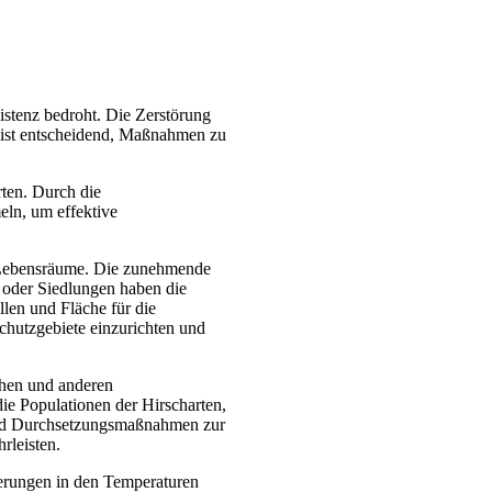
istenz bedroht. Die Zerstörung
 ist entscheidend, Maßnahmen zu
rten. Durch die
eln, um effektive
er Lebensräume. Die zunehmende
 oder Siedlungen haben die
llen und Fläche für die
chutzgebiete einzurichten und
eihen und anderen
die Populationen der Hirscharten,
 und Durchsetzungsmaßnahmen zur
rleisten.
erungen in den Temperaturen