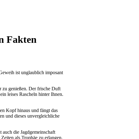
in Fakten
 Geweih ist unglaublich imposant
r zu genießen. Der frische Duft
ein leises Rascheln hinter Ihnen.
nen Kopf hinaus und fängt das
ren und dieses unvergleichliche
at auch die Jagdgemeinschaft
 Zeiten als Trophäe zu erlangen.